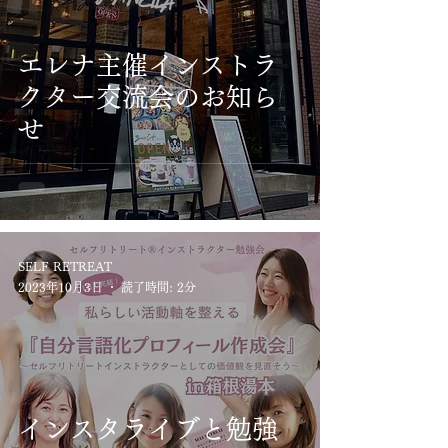
エレナ主催インストラ
クター交流会のお知ら
せ
SELF RETREAT
2023年10月3日
読了時間: 2分
インスタライブと勉強