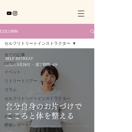
COLUMN
セルフリトリートインストラクター
全ての記事
SELF RETREAT
NEWS
2024年5月28日
読了時間: 4分
イベント
リトリートツアー
コラム
セルフリトリートインストラクター
自分自身のお片づけで
マスターインストラクター
こころと体を整える
お知らせ
開催レポート