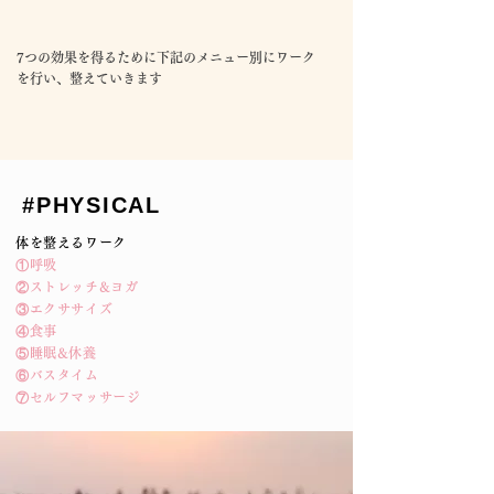
​7つの効果を得るために下記のメニュー別にワーク
を行い、整えていきます
#PHYSICAL
体を整えるワーク
①呼吸
②ストレッチ&ヨガ
③エクササイズ
④食事
⑤睡眠&休養
⑥バスタイム
​⑦セルフマッサージ