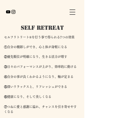
self retreat
​
セルフリトリート®︎を行う事で得られる7つの効果
​①自分の棚卸しができ、心と体が身軽になる
②優先順位が明確になり、生きる活力が増す
③日々のパフォーマンスが上がり、効率的に動ける
④自分の事が良くわかるようになり、軸が定まる
⑤深いリラックスと、リフレッシュができる
⑥健康になり、そして美しくなる
⑦つねに愛と感謝に溢れ、チャンスを引き寄せやす
くなる