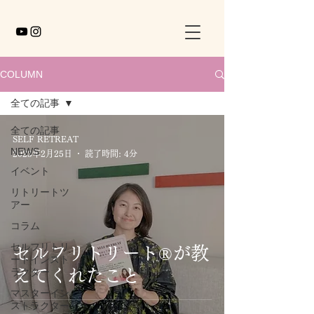
COLUMN
全ての記事
全ての記事
SELF RETREAT
NEWS
2023年2月25日
読了時間: 4分
イベント
リトリートツ
アー
コラム
セルフリトリ
セルフリトリート®が教
ートインスト
ラクター
えてくれたこと
マスターイン
ストラクター