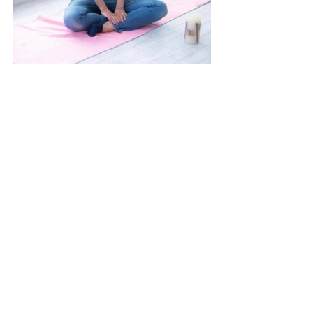
《セルフリトリート®︎Blog》
■お互いの意見を認め合える環境があるーセル
フリトリート®︎ー
https://cherish-mahalo.com/2020/11/17/share-
3/
■素敵な人同士、ご縁が繋がっていくーセルフ
リトリート®︎ー
https://cherish-
mahalo.com/2020/11/25/kizuna/
■セルフリトリート®︎インストラクターが誕生し
ました！