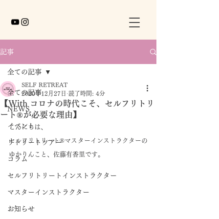
記事
全ての記事
SELF RETREAT
全ての記事
2020年12月27日
読了時間: 4分
【With コロナの時代こそ、セルフリトリ
NEWS
ート®️が必要な理由】
イベント
こんにちは、
セルフリトリート®マスターインストラクターの
リトリートツアー
ゆかりんこと、佐藤有香里です。
コラム
セルフリトリートインストラクター
マスターインストラクター
お知らせ