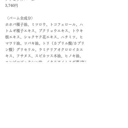
3,740円
〈バーム全成分〉
ホホバ種子油、ミツロウ、トコフェロール、ハ
トムギ種子エキス、ブクリョウエキス、トウキ
根エキス、シャクヤク花エキス、ハチミツ、ヒ
マワリ油、ツバキ油、トリ（カプリル酸/カプリ
ン酸）グリセリル、ラミナリアオクロロイカエ
キス、フサヌス、スピカツス木油、ヒノキ油、
エンピツビャクシン油、イタリアイトスギ葉/実/
茎油、セイヨウネズ果実油、ローズマリー葉
油、ショウガ根油、パチョリ油、グレープフル
ーツ果皮油、レモン果皮油、マヨナラ花油、ラ
ベンダー油、スクワラン
http://lumiere-
selection.com/shopdetail/000000001315