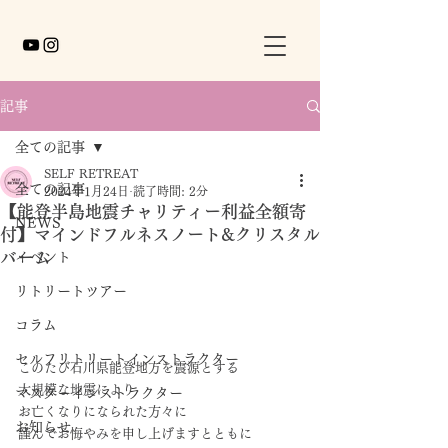
記事
全ての記事
SELF RETREAT
全ての記事
2024年1月24日
読了時間: 2分
【能登半島地震チャリティー利益全額寄
NEWS
付】マインドフルネスノート&クリスタル
バーム
イベント
リトリートツアー
コラム
セルフリトリートインストラクター
このたび石川県能登地方を震源とする
大規模な地震により
マスターインストラクター
お亡くなりになられた方々に
お知らせ
謹んでお悔やみを申し上げますとともに